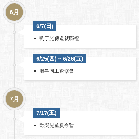
6月
6/7(日)
劉于光傳道就職禮
6/25(四) ~ 6/26(五)
服事同工退修會
7月
7/17(五)
歡樂兒童夏令營